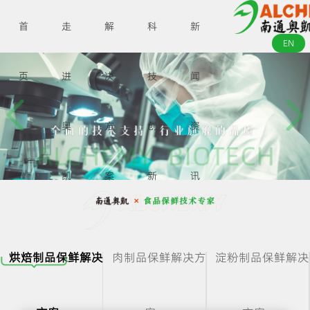
首
走
解
科
新
EN
页
进
决
技
闻
奥
方
创
资
凯
案
新
讯
烘焙制品保鲜解决
肉制品保鲜解决方
淀粉制品保鲜解决