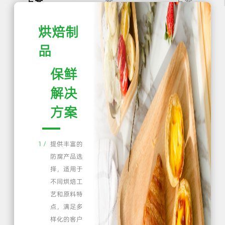
方案
案
方案
烘焙制
品
保鲜
解决
方案
1 /
提供丰富的
防腐产品选
择，适用于
不同烘焙工
艺和原料特
点，满足多
样化的客户